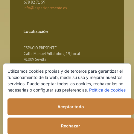
678 82 71 59
info@espaciopresente.es
Localización
ESPACIO PRESENTE
Calle Manuel Villalobos, 19, local
41009 Sevilla
Utilizamos cookies propias y de terceros para garantizar el
funcionamiento de la web, medir su uso y mejorar nuestros
servicios. Puede aceptar todas las cookies, rechazar las no
necesarias o configurar sus preferencias.
Política de cookies
Aceptar todo
© 2018 ESPACIO PRESENTE
Rechazar
Aviso legal
Política de Privacidad
Política de cookies