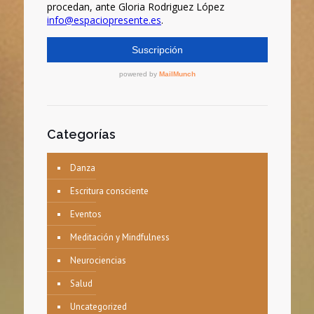
Categorías
Danza
Escritura consciente
Eventos
Meditación y Mindfulness
Neurociencias
Salud
Uncategorized