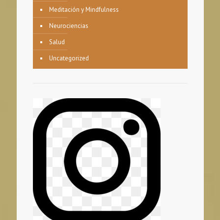
Meditación y Mindfulness
Neurociencias
Salud
Uncategorized