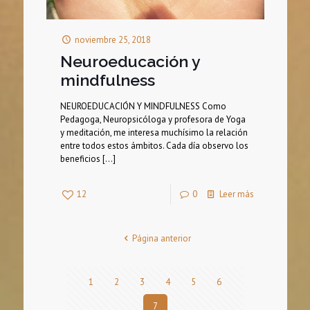
noviembre 25, 2018
Neuroeducación y
mindfulness
NEUROEDUCACIÓN Y MINDFULNESS Como
Pedagoga, Neuropsicóloga y profesora de Yoga
y meditación, me interesa muchísimo la relación
entre todos estos ámbitos. Cada día observo los
beneficios
[…]
12
0
Leer más
Página anterior
1
2
3
4
5
6
7