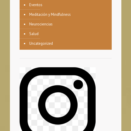
Eventos
Meditación y Mindfulness
Neurociencias
Salud
Uncategorized